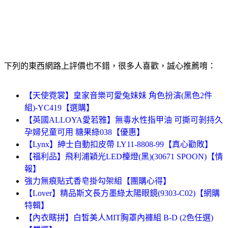
下列的東西網路上評價也不錯，很多人喜歡，誠心推薦唷：
【天使霓裳】皇家音樂可愛兔妹妹 角色扮演(黑色2件
組)-YC419【選購】
【英國ALLOYA愛若雅】無毒水性指甲油 可撕可剝持久
孕婦兒童可用 糖果綠038【優惠】
【Lynx】紳士自動扣皮帶 LY11-8808-99【真心勸敗】
【福利品】飛利浦穎光LED檯燈(黑)(30671 SPOON)【情
報】
強力無痕貼式香皂掛勾架組【團購心得】
【Lover】精品斯文長方墨綠太陽眼鏡(9303-C02)【網購
特輯】
【內衣瞎拼】白皙美人MIT胸罩內褲組 B-D (2色任選)