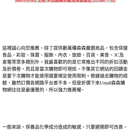
ABOTANIQ 艾柏 木瓜精華水嫩泡沫潔面乳 (225ml 一入)
這裡誠心向您推薦，除了提供數萬種森森嚴選商品，包含保健
食品、彩妝、珠寶、服飾、內衣、旅遊、百貨、美食、3C及
家電等眾多類別外，我最喜歡的的是它常推出不同的折扣活動
及折價卷，而且是當次購物即可現抵，不像其它網站的回饋金
是要下次購物才能使用還要規定使用限制。根據過去購物的經
驗，雖然訂價各網路平台差不多，但是折價下來Umall森森購
物網往往是最優惠的，所以強力推薦喔~
一般來說，保養品化學成分造成的敏感，只要避開即可改善，