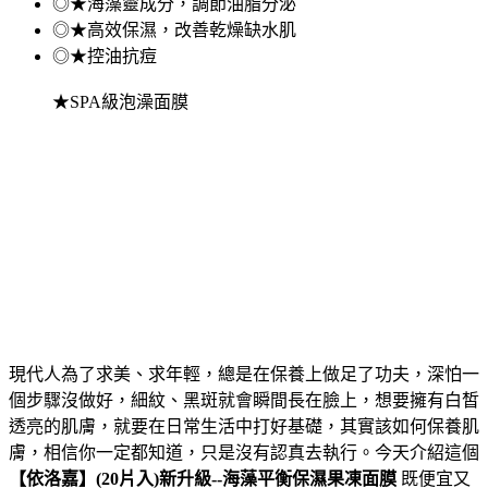
◎★海藻靈成分，調節油脂分泌
◎★高效保濕，改善乾燥缺水肌
◎★控油抗痘
★SPA級泡澡面膜
現代人為了求美、求年輕，總是在保養上做足了功夫，深怕一
個步驟沒做好，細紋、黑斑就會瞬間長在臉上，想要擁有白皙
透亮的肌膚，就要在日常生活中打好基礎，其實該如何保養肌
膚，相信你一定都知道，只是沒有認真去執行。今天介紹這個
【依洛嘉】(20片入)新升級--海藻平衡保濕果凍面膜
既便宜又