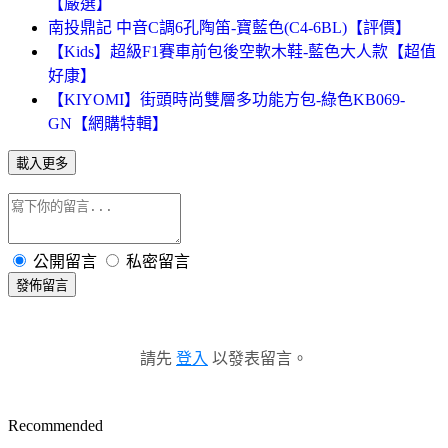
【嚴選】
南投鼎記 中音C調6孔陶笛-寶藍色(C4-6BL)【評價】
【Kids】超級F1賽車前包後空軟木鞋-藍色大人款【超值
好康】
【KIYOMI】街頭時尚雙層多功能方包-綠色KB069-
GN【網購特輯】
載入更多
公開留言
私密留言
發佈留言
請先
登入
以發表留言。
Recommended